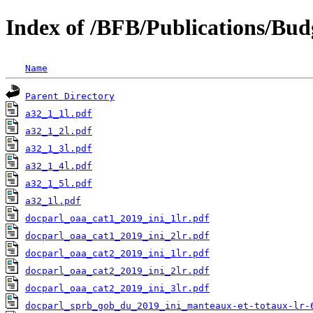
Index of /BFB/Publications/Bud
Name
Parent Directory
a32_1_1l.pdf
a32_1_2l.pdf
a32_1_3l.pdf
a32_1_4l.pdf
a32_1_5l.pdf
a32_1l.pdf
docparl_oaa_cat1_2019_ini_1lr.pdf
docparl_oaa_cat1_2019_ini_2lr.pdf
docparl_oaa_cat2_2019_ini_1lr.pdf
docparl_oaa_cat2_2019_ini_2lr.pdf
docparl_oaa_cat2_2019_ini_3lr.pdf
docparl_sprb_gob_du_2019_ini_manteaux-et-totaux-lr-