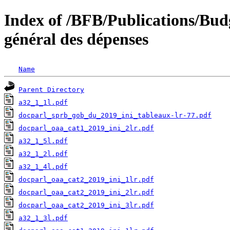
Index of /BFB/Publications/Bu
général des dépenses
Name
Parent Directory
a32_1_1l.pdf
docparl_sprb_gob_du_2019_ini_tableaux-lr-77.pdf
docparl_oaa_cat1_2019_ini_2lr.pdf
a32_1_5l.pdf
a32_1_2l.pdf
a32_1_4l.pdf
docparl_oaa_cat2_2019_ini_1lr.pdf
docparl_oaa_cat2_2019_ini_2lr.pdf
docparl_oaa_cat2_2019_ini_3lr.pdf
a32_1_3l.pdf