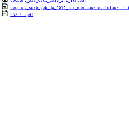
docparl_oaa_cat1_2019_ini_1lr.pdf
docparl_sprb_gob_du_2019_ini_manteaux-et-totaux-lr-
a32_1l.pdf