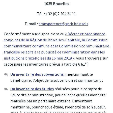
1035 Bruxelles
Tél. : +32 (0)2 204 21 11
E-mail :
transparence@sprb.brussels
Conformément aux dispositions du
« Décret et ordonnance
conjoints de la Région de Bruxelles-Capitale, la Commission
communautaire commune et la Commission communautaire
française relatifs à la publicité de l’administration dans les
institutions bruxelloises du 16 mai 2019 »
, vous trouverez sur
er
cette page les inventaires prévus à l’article 6 §1
.
Un inventaire des subventions
, mentionnant le
bénéficiaire, l’objet de la subvention et son montant ;
Un inventaire des études
réalisées pour le compte de
l’autorité administrative, pour autant qu’elles aient été
réalisées par un partenaire externe. L’inventaire
mentionne, pour chaque étude, l’identité de son auteur,