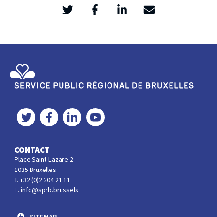
Twitter
Facebook
LinkedIn
Mail
>
Service Public Régional de Bruxelles
Twitter
Facebook
LinkedIn
YouTube
CONTACT
Place Saint-Lazare 2
1035 Bruxelles
T. +32 (0)2 204 21 11
E. info@sprb.brussels
SITEMAP