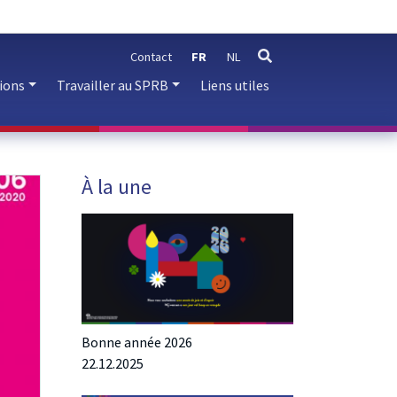
Contact
FR
NL
rechercher
ions
Travailler au SPRB
Liens utiles
À la une
Bonne année 2026
22.12.2025