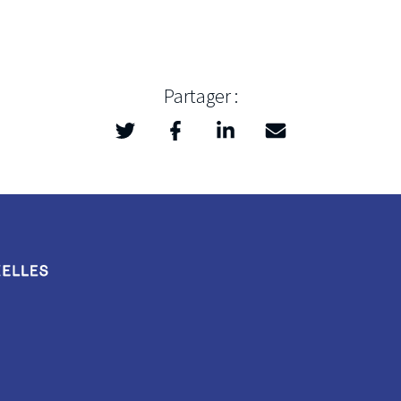
Partager :
Twitter
Facebook
LinkedIn
Mail
>