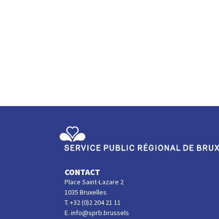
Service Public Régional de Bruxelles
CONTACT
Place Saint-Lazare 2
1035 Bruxelles
T. +32 (0)2 204 21 11
E. info@sprb.brussels