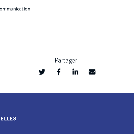
n Communication
Partager :
Twitter
Facebook
LinkedIn
Mail
>