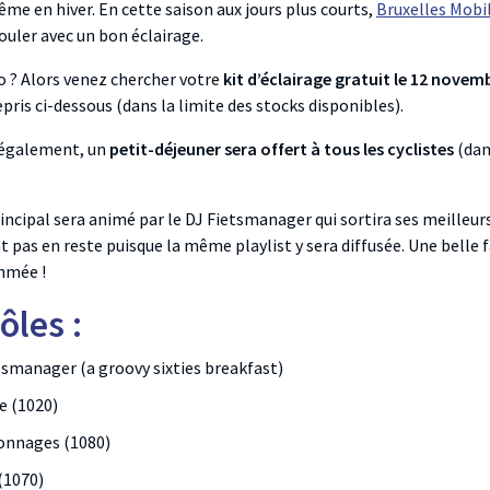
ême en hiver. En cette saison aux jours plus courts,
Bruxelles Mobi
rouler avec un bon éclairage.
lo ? Alors venez chercher votre
kit d’éclairage gratuit le 12 novem
pris ci-dessous (dans la limite des stocks disponibles).
s également, un
petit-déjeuner sera offert à tous les cyclistes
(dan
ncipal sera animé par le DJ Fietsmanager qui sortira ses meilleur
nt pas en reste puisque la même playlist y sera diffusée. Une belle 
hmée !
ôles :
etsmanager (
a groovy sixties breakfast
)
e (1020)
bonnages (1080)
(1070)