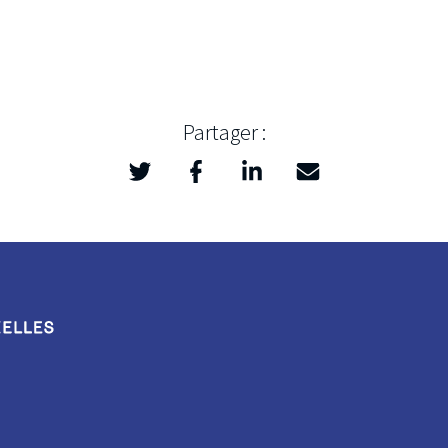
Partager :
Twitter
Facebook
LinkedIn
Mail
>