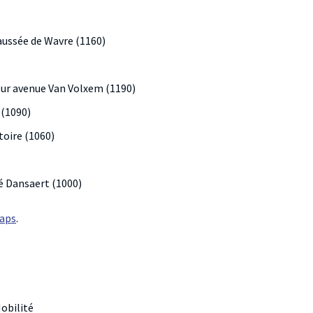
aussée de Wavre (1160)
our avenue Van Volxem (1190)
 (1090)
toire (1060)
é Dansaert (1000)
Maps
.
Mobilité