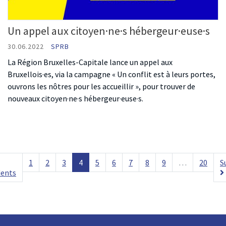
Un appel aux citoyen·ne·s hébergeur·euse·s
30.06.2022
SPRB
La Région Bruxelles-Capitale lance un appel aux
Bruxellois·es, via la campagne « Un conflit est à leurs portes,
ouvrons les nôtres pour les accueillir », pour trouver de
nouveaux citoyen·ne·s hébergeur·euse·s.
1
2
3
4
5
6
7
8
9
…
20
S
dents