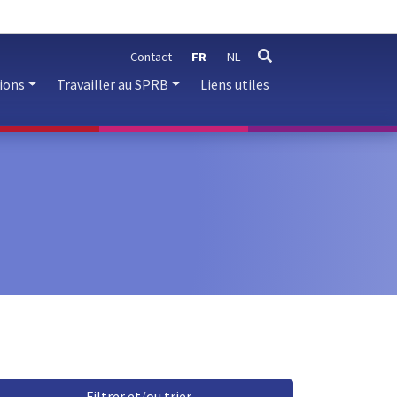
Contact
FR
NL
rechercher
ions
Travailler au SPRB
Liens utiles