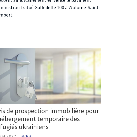
ttent simultanément en vente le bâtiment
ministratif situé Gulledelle 100 à Wolume-Saint-
mbert.
vis de prospection immobilière pour
’hébergement temporaire des
fugiés ukrainiens
.04.2022
SPRB