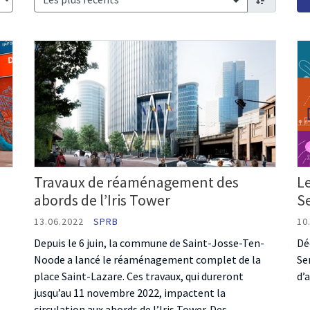
order by
Travaux de réaménagement des
Le
abords de l’Iris Tower
Se
13.06.2022
SPRB
10
Depuis le 6 juin, la commune de Saint-Josse-Ten-
Dé
Noode a lancé le réaménagement complet de la
Se
place Saint-Lazare. Ces travaux, qui dureront
d’
jusqu’au 11 novembre 2022, impactent la
circulation aux abords de l’Iris Tower. Des