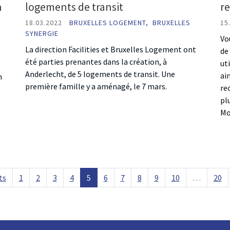
n
logements de transit
re
18.03.2022
BRUXELLES LOGEMENT,
BRUXELLES
15
SYNERGIE
Vo
La direction Facilities et Bruxelles Logement ont
de
été parties prenantes dans la création, à
ut
Anderlecht, de 5 logements de transit. Une
ai
n
première famille y a aménagé, le 7 mars.
re
pl
Mo
ts
1
2
3
4
5
6
7
8
9
10
…
20