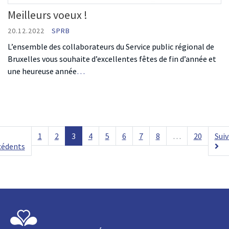
Meilleurs voeux !
20.12.2022
SPRB
L’ensemble des collaborateurs du Service public régional de
Bruxelles vous souhaite d’excellentes fêtes de fin d’année et
une heureuse année
…
1
2
3
4
5
6
7
8
…
20
Sui
cédents