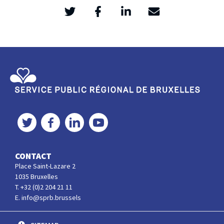
Twitter
Facebook
LinkedIn
Mail
>
Service Public Régional de Bruxelles
Twitter
Facebook
LinkedIn
YouTube
CONTACT
Place Saint-Lazare 2
1035 Bruxelles
T. +32 (0)2 204 21 11
E. info@sprb.brussels